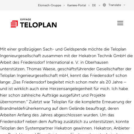
Translate
Elomech-Gruppe
Karriere-Portal
DE
Mit einer großzügigen Sach- und Geldspende möchte die Teloplan
UNTERNEHMEN
Ingenieurgesellschaft zusammen mit der Hekatron Technik GmbH die
Arbeit des Friedensdorf International e. V. in Oberhausen
LEISTUNGEN
unterstützen. Thomas Waese, geschäftsführender Gesellschafter der
PROJEKTE
Teloplan Ingenieurgesellschaft mbH, kennt das Friedensdorf schon
lange: „Das Friedensdorf begleitet mich schon mehr als 20 Jahre –
SYSTEMLÖSUNGEN
und ist wirklich auch eine Herzensangelegenheit für mich. Ich habe
hier schon zahlreiche Aufträge ausgeführt und Projekte
KONTAKT
übernommen.“ Zuletzt war Teloplan für die komplette Erneuerung der
Brandmeldefrüherkennung auf dem Gelände beauftragt, deren
Arbeiten Anfang des Jahres abgeschlossen wurden. Um das
SEARCH
Friedensdorf neben dem Auftrag zusätzlich zu unterstützen, konnte
Teloplan den Systempartner Hekatron gewinnen. Hekatron, Anbieter